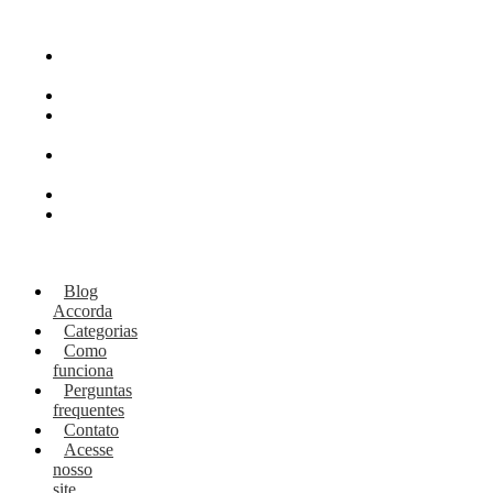
Blog
Accorda
Categorias
Como
funciona
Perguntas
frequentes
Contato
Acesse
nosso
site
Blog
Accorda
Categorias
Como
funciona
Perguntas
frequentes
Contato
Acesse
nosso
site