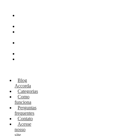
Blog
Accorda
Categorias
Como
funciona
Perguntas
frequentes
Contato
Acesse
nosso
site
Blog
Accorda
Categorias
Como
funciona
Perguntas
frequentes
Contato
Acesse
nosso
site